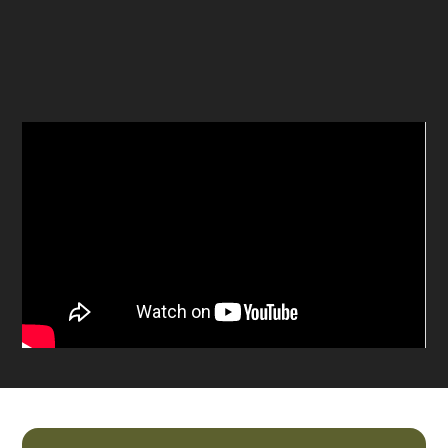
Uitstekend salaris
Gezellige werkomgeving