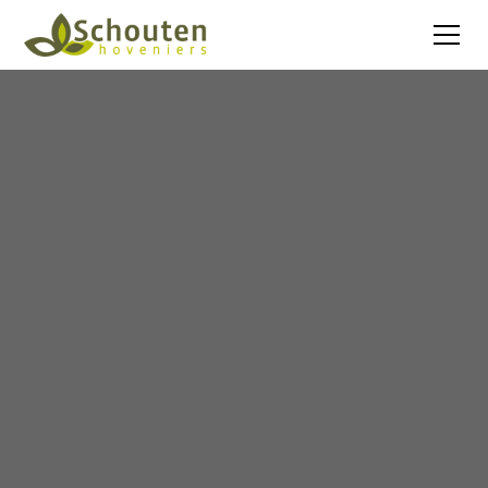
Jouw tuin is meer dan alleen een mooie
buitenruimte. Wij zijn al meer dan 20+ jaar
gespecialiseerd in het aanleggen van
uiteenlopende tuinen. Van nieuwbouw tot aan
een villatuin.
Bekijk projecten