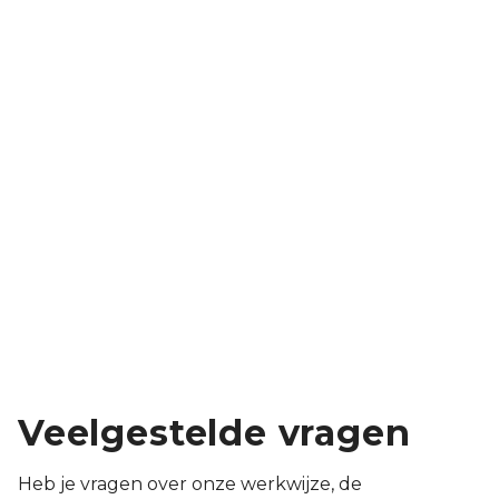
Mediterrane nieuwbouwtuin in Elst
Een vernieuwde bungalow vraagt om een
bijpassende tuin. En dat hebben wij met een modern
ontwerp gerealiseerd.
Complete renovatie
Modern
Meer bekijken
Veelgestelde vragen
Heb je vragen over onze werkwijze, de