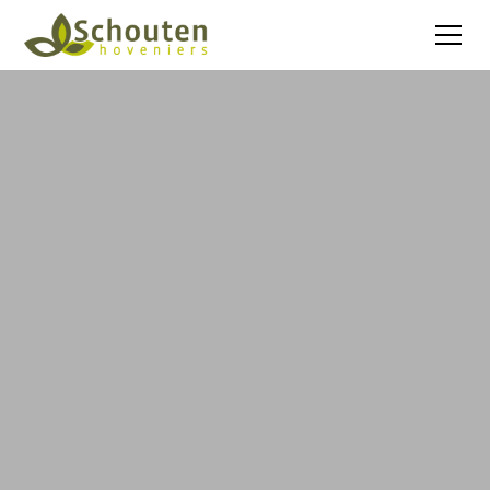
Dat is wat we bij Schouten Hoveniers al 20+ jaar doen.
Onze kernwaarden betrekken we in ieder project,
wat keer op keer resulteert in een droomproject.
Bekijk projecten