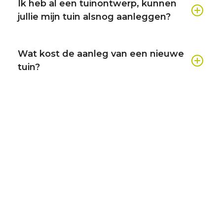
Ik heb al een tuinontwerp, kunnen
Wijchen, Ede, Oosterbeek en Huissen, maar
jullie mijn tuin alsnog aanleggen?
ook daarbuiten.
Dat kan zeker! Wij werken ook samen met
verschillende tuinarchitecten die enkel tuinen
Wat kost de aanleg van een nieuwe
ontwerpen, maar de aanleg hiervan aan
tuin?
professionals zoals wij uitbesteden.
De aanleg van een nieuwe tuin is super
persoonlijk en altijd maatwerk. De oppervlakte
van de tuin, de materiaalkeuzes, het
grondwerk en welke constructies er gebouwd
moeten worden zijn de factoren die grootste
invloed hebben op de prijs. Dit bespreken we
allemaal tijdens een inspiratiesessie.