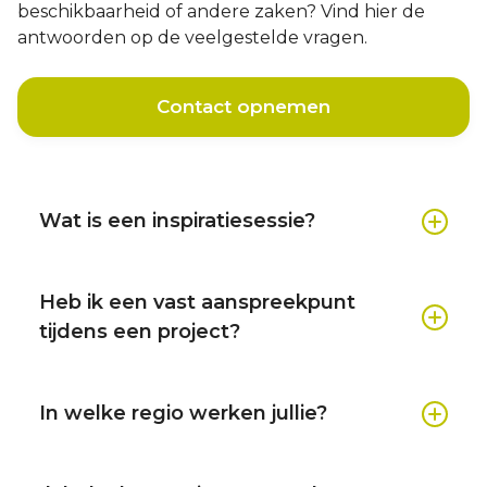
beschikbaarheid of andere zaken? Vind hier de
antwoorden op de veelgestelde vragen.
Contact opnemen
Wat is een inspiratiesessie?
Heb jij ideeën over het aanleggen of
renoveren van een nieuwe tuin? We komen
Heb ik een vast aanspreekpunt
graag bij je langs om samen te kijken naar de
tijdens een project?
mogelijkheden. Laat je inspireren door onze
creatieve ideeën, persoonlijke aanpak en
Vanzelfsprekend! Tijdens de uitvoering van
vakmanschap.
jouw project - van aanleg tot onderhoud - kun
In welke regio werken jullie?
je met al je vragen terecht bij jouw vaste
aanspreekpunt.
Schouten Hoveniers legt tuinen aan in de
omgeving van Arnhem, Nijmegen, Elst, Lent,